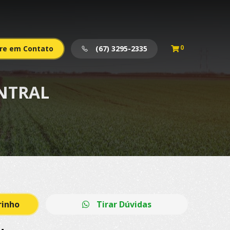
0
re em Contato
(67) 3295-2335
NTRAL
rinho
Tirar Dúvidas