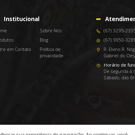
Institucional
Atendime
ome
Sobre Nós
(67) 3295-233
odutos
Blog
(67) 9950-328
tre em Contato
Política de
R. Elvino R. No
privacidade
Gabriel do Oes
Horário de fun
De segunda à s
Sábado, das 6
melhorar sua experiência de navegação. Ao continuar, você