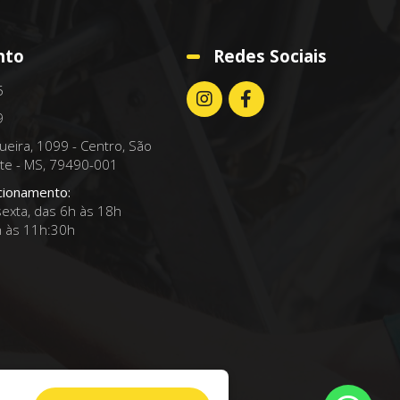
nto
Redes Sociais
5
9
gueira, 1099 - Centro, São
te - MS, 79490-001
cionamento:
exta, das 6h às 18h
h às 11h:30h