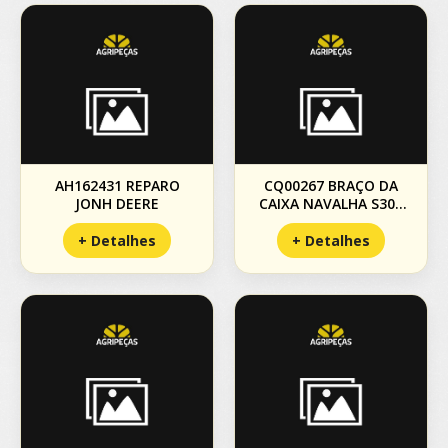
AH162431 REPARO
CQ00267 BRAÇO DA
JONH DEERE
CAIXA NAVALHA S300
LE
+ Detalhes
+ Detalhes