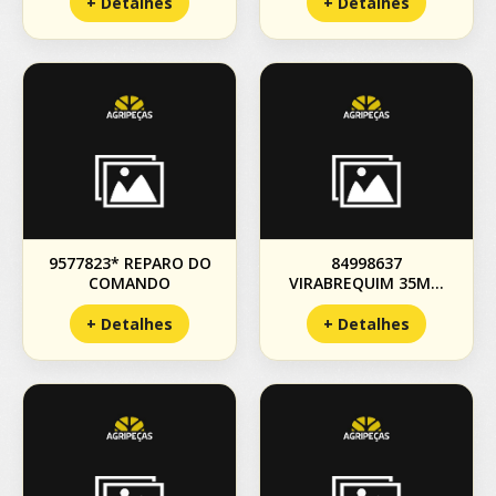
+ Detalhes
+ Detalhes
9577823* REPARO DO
84998637
COMANDO
VIRABREQUIM 35MM
DIANTEIRO SACA
PALHAS TC59
+ Detalhes
+ Detalhes